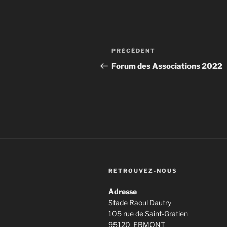
Navigation
Article
PRÉCÉDENT
de
précédent
Forum des Associations 2022
l’article
RETROUVEZ-NOUS
Adresse
Stade Raoul Dautry
105 rue de Saint-Gratien
95120 ERMONT