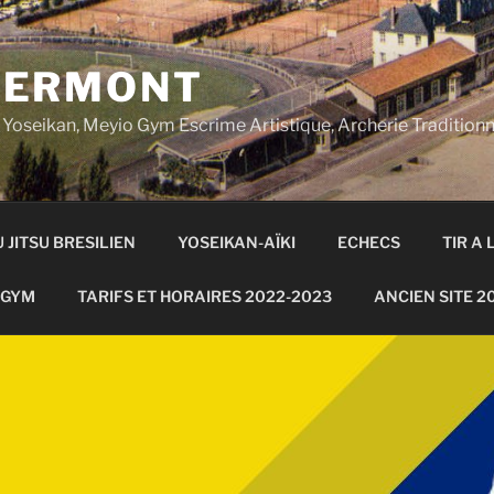
 ERMONT
en, Yoseikan, Meyio Gym Escrime Artistique, Archerie Traditio
U JITSU BRESILIEN
YOSEIKAN-AÏKI
ECHECS
TIR A
 GYM
TARIFS ET HORAIRES 2022-2023
ANCIEN SITE 2