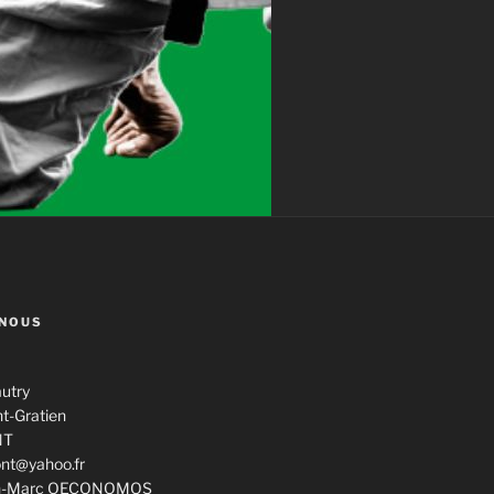
NOUS
utry
nt-Gratien
NT
ont@yahoo.fr
ean-Marc OECONOMOS