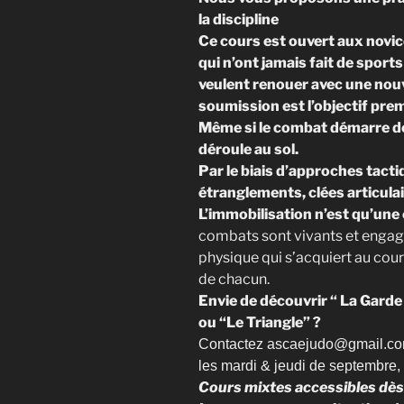
la discipline
Ce cours est ouvert aux novi
qui n’ont jamais fait de spor
veulent renouer avec une nouv
soumission est l’objectif prem
Même si le combat démarre de
déroule au sol.
Par le biais d’approches tacti
étranglements, clées articul
L’immobilisation n’est qu’une 
combats sont vivants et engag
physique qui s’acquiert au cou
de chacun.
Envie de découvrir “ La Garde
ou “Le Triangle” ?
Contactez ascaejudo@gmail.com 
les mardi & jeudi de septembre
Cours mixtes accessibles dès