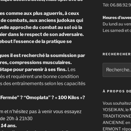
Tél: 06.88.92.
ces comme aux plus aguerris, à ceux
Heures d’ouve
ts de combats, aux anciens judokas qui
Du lundi au ve
elle approche du combat au sol où la
Les samedi et
ier dans le respect de son adversaire.
bout l’essence de la pratique se
RECHERCHER
ques il est recherché la soumission par
aires, compressions musculaires.
Recherche
étape pour parvenir à ses fins.
Les
pour
és et requièrent une bonne condition
:
rs des entraînements selon les capacités
À PROPOS DE
 Fermée” ? “Omoplata” ? « 100 Kilos »?
Vous souhaitez 
YOSEIKAN, le 
et n’hésitez pas à venir vous essayez
TRADITIONNEL
, de 20h à 21h30
ANCIENNE en lo
 14 ans.
ERMONT répond