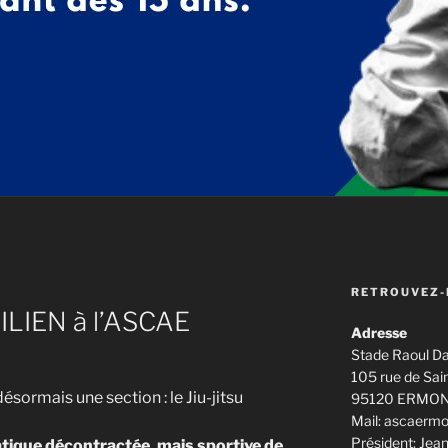
RETROUVEZ-
ILIEN à l’ASCAE
Adresse
Stade Raoul Da
105 rue de Sai
ormais une section : le Jiu-jitsu
95120 ERMO
Mail: ascaerm
Président: J
ique décontractée, mais sportive de