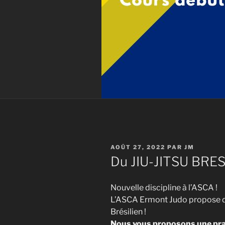
PUBLIÉ
AOÛT 27, 2022
PAR
JM
LE
Du JIU-JITSU BRES
Nouvelle discipline à l’ASCA !
L’ASCA Ermont Judo propose dés
Brésilien !
Nous vous proposons une prat