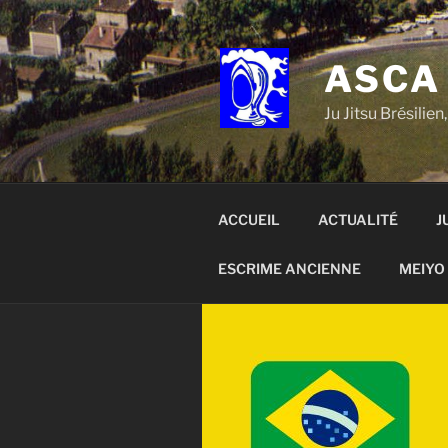
Aller
au
contenu
ASCA
principal
Ju Jitsu Brésili
ACCUEIL
ACTUALITÉ
J
ESCRIME ANCIENNE
MEIYO