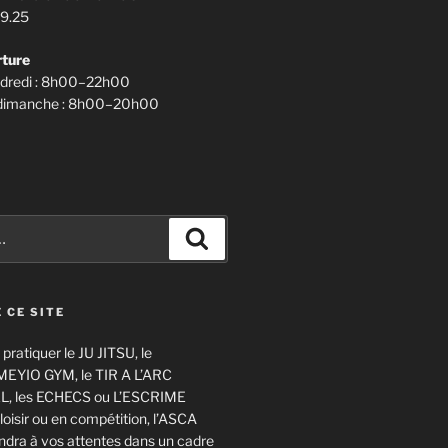
99.25
rture
ndredi : 8h00–22h00
 dimanche : 8h00–20h00
Recherche
 CE SITE
pratiquer le JU JITSU, le
MEYIO GYM, le TIR A L’ARC
, les ECHECS ou L’ESCRIME
isir ou en compétition, l’ASCA
ra à vos attentes dans un cadre